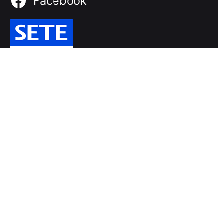
Facebook
Πού θα μας βρείτε
Διεύθυνση
Μουγλών & Δημοκρατίας, 71601
Ν. Αλικαρνασσός - Ηράκλειο - Κρήτης
Τηλέφωνο: +302810281492
FAX: +302810281492
Επικοινωνία
Επικοινωνήστε μαζί μας