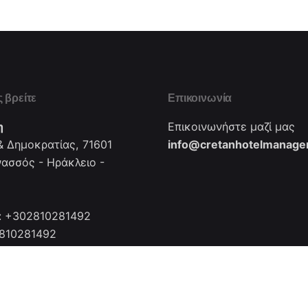
 βρείτε
Επικοινωνία
η
Επικοινωνήστε μαζί μας
 Δημοκρατίας, 71601
info@cretanhotelmanager
νασσός - Ηράκλειο -
: +302810281492
2810281492