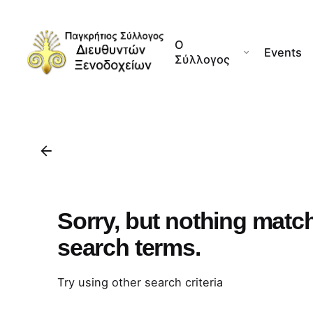
Skip
to
Ο
content
Events
Σύλλογος
Sorry, but nothing matc
search terms.
Try using other search criteria
Search