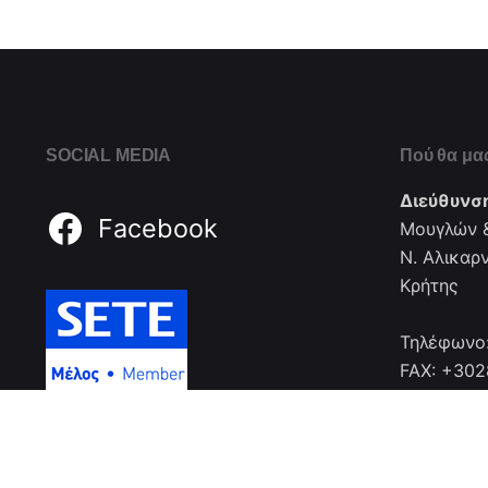
SOCIAL MEDIA
Πού θα μας
Διεύθυνσ
Facebook
Μουγλών &
Ν. Αλικαρ
Κρήτης
Τηλέφωνο
FAX: +30