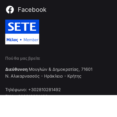
Facebook
Πού θα μας βρείτε
Διεύθυνση
Μουγλών & Δημοκρατίας, 71601
Ν. Αλικαρνασσός - Ηράκλειο - Κρήτης
Τηλέφωνο: +302810281492
FAX: +302810281492
Επικοινωνία