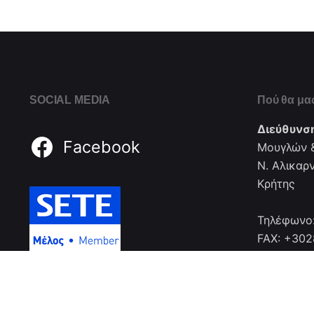
SOCIAL MEDIA
Πού θα μας
Διεύθυνσ
Facebook
Μουγλών &
Ν. Αλικαρ
Κρήτης
Τηλέφωνο
FAX: +30