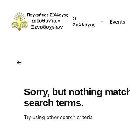
Skip
to
Ο
content
Events
Σύλλογος
Sorry, but nothing matc
search terms.
Try using other search criteria
Search