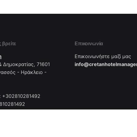
 βρείτε
Επικοινωνία
η
Επικοινωνήστε μαζί μας
 Δημοκρατίας, 71601
info@cretanhotelmanager
νασσός - Ηράκλειο -
: +302810281492
2810281492