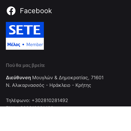
Facebook
Πού θα μας βρείτε
Διεύθυνση
Μουγλών & Δημοκρατίας, 71601
Ν. Αλικαρνασσός - Ηράκλειο - Κρήτης
Τηλέφωνο: +302810281492
FAX: +302810281492
Επικοινωνία