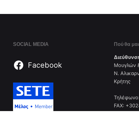
SOCIAL MEDIA
Πού θα μας
Διεύθυνσ
Facebook
Μουγλών &
Ν. Αλικαρ
Κρήτης
Τηλέφωνο
FAX: +30