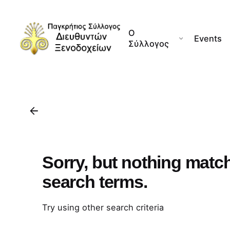
Skip
to
Ο
content
Events
Σύλλογος
Sorry, but nothing matc
search terms.
Try using other search criteria
Search