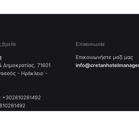
 βρείτε
Επικοινωνία
η
Επικοινωνήστε μαζί μας
 Δημοκρατίας, 71601
info@cretanhotelmanager
νασσός - Ηράκλειο -
: +302810281492
2810281492