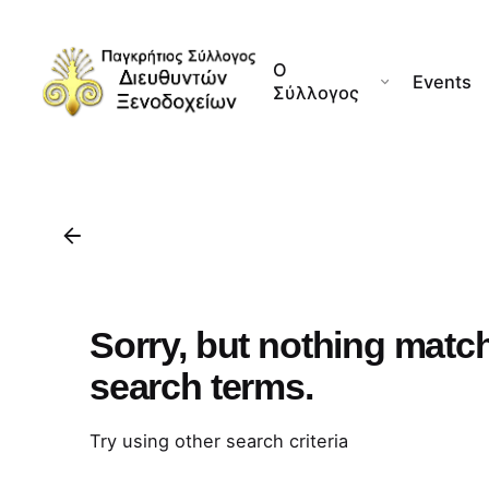
Skip
to
Ο
content
Events
Σύλλογος
Sorry, but nothing matc
search terms.
Try using other search criteria
Search