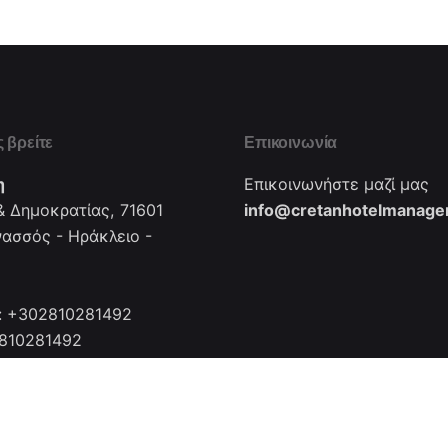
 βρείτε
Επικοινωνία
η
Επικοινωνήστε μαζί μας
 Δημοκρατίας, 71601
info@cretanhotelmanager
νασσός - Ηράκλειο -
: +302810281492
2810281492