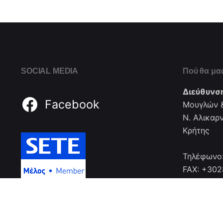
SOCIAL MEDIA
Πού θα μας
Διεύθυνσ
Facebook
Μουγλών &
Ν. Αλικαρ
Κρήτης
Τηλέφωνο
FAX: +30