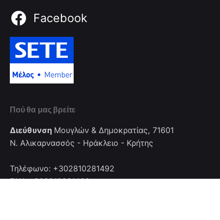
Facebook
Πού θα μας βρείτε
Διεύθυνση
Μουγλών & Δημοκρατίας, 71601
Ν. Αλικαρνασσός - Ηράκλειο - Κρήτης
Τηλέφωνο: +302810281492
FAX: +302810281492
Επικοινωνία