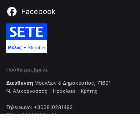
Facebook
Πού θα μας βρείτε
Διεύθυνση
Μουγλών & Δημοκρατίας, 71601
Ν. Αλικαρνασσός - Ηράκλειο - Κρήτης
Τηλέφωνο: +302810281492
FAX: +302810281492
Επικοινωνία