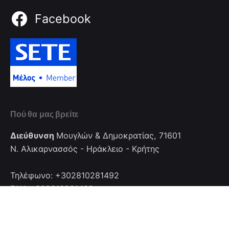
Facebook
Πού θα μας βρείτε
Διεύθυνση
Μουγλών & Δημοκρατίας, 71601
Ν. Αλικαρνασσός - Ηράκλειο - Κρήτης
Τηλέφωνο: +302810281492
FAX: +302810281492
Επικοινωνία