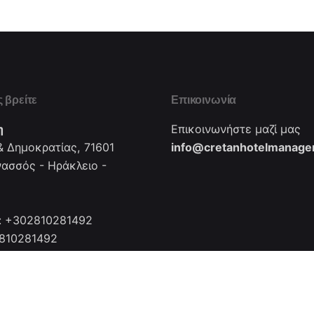
 βρείτε
Επικοινωνία
η
Επικοινωνήστε μαζί μας
 Δημοκρατίας, 71601
info@cretanhotelmanager
νασσός - Ηράκλειο -
: +302810281492
2810281492