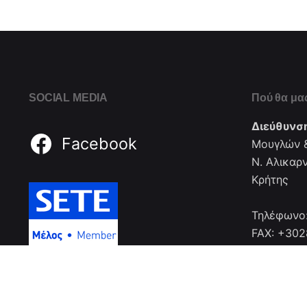
SOCIAL MEDIA
Πού θα μας
Διεύθυνσ
Facebook
Μουγλών &
Ν. Αλικαρ
Κρήτης
Τηλέφωνο
FAX: +30