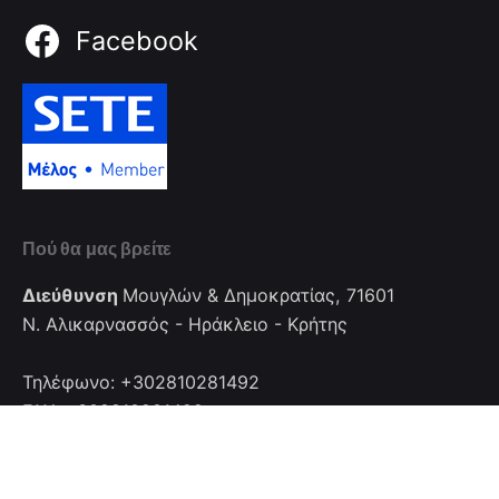
Facebook
Πού θα μας βρείτε
Διεύθυνση
Μουγλών & Δημοκρατίας, 71601
Ν. Αλικαρνασσός - Ηράκλειο - Κρήτης
Τηλέφωνο: +302810281492
FAX: +302810281492
Επικοινωνία