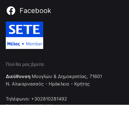
Facebook
Πού θα μας βρείτε
Διεύθυνση
Μουγλών & Δημοκρατίας, 71601
Ν. Αλικαρνασσός - Ηράκλειο - Κρήτης
Τηλέφωνο: +302810281492
FAX: +302810281492
Επικοινωνία