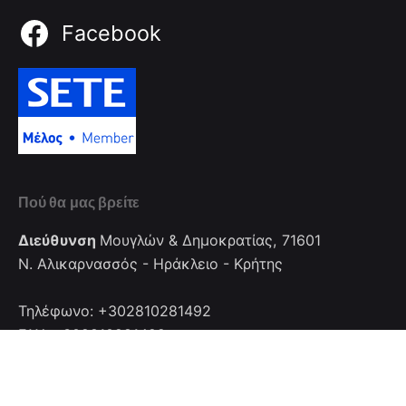
Facebook
Πού θα μας βρείτε
Διεύθυνση
Μουγλών & Δημοκρατίας, 71601
Ν. Αλικαρνασσός - Ηράκλειο - Κρήτης
Τηλέφωνο: +302810281492
FAX: +302810281492
Επικοινωνία