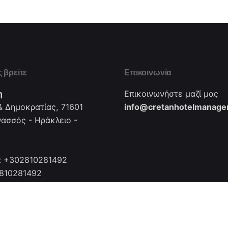
 βρείτε
Επικοινωνία
η
Επικοινωνήστε μαζί μας
 Δημοκρατίας, 71601
info@cretanhotelmanager
νασσός - Ηράκλειο -
: +302810281492
2810281492