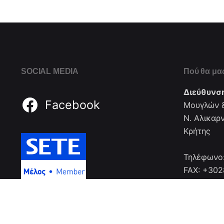
SOCIAL MEDIA
Πού θα μας
Διεύθυνσ
Facebook
Μουγλών &
Ν. Αλικαρ
Κρήτης
Τηλέφωνο
FAX: +30