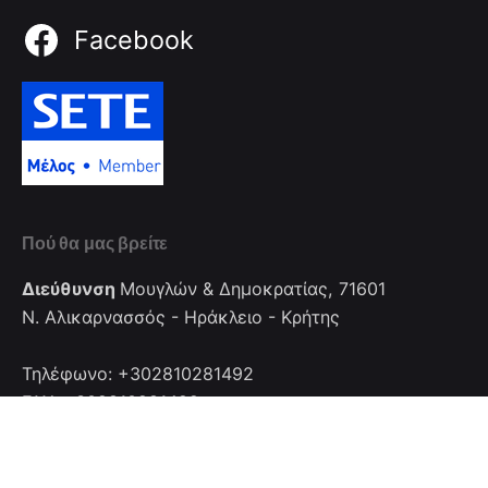
Facebook
Πού θα μας βρείτε
Διεύθυνση
Μουγλών & Δημοκρατίας, 71601
Ν. Αλικαρνασσός - Ηράκλειο - Κρήτης
Τηλέφωνο: +302810281492
FAX: +302810281492
Επικοινωνία