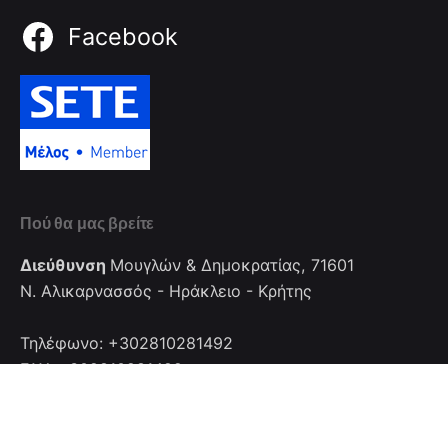
Facebook
Πού θα μας βρείτε
Διεύθυνση
Μουγλών & Δημοκρατίας, 71601
Ν. Αλικαρνασσός - Ηράκλειο - Κρήτης
Τηλέφωνο: +302810281492
FAX: +302810281492
Επικοινωνία