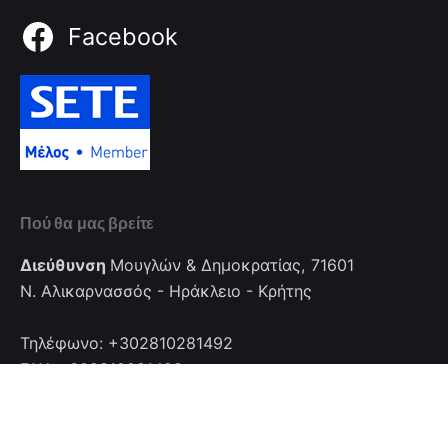
Facebook
Πού θα μας βρείτε
Διεύθυνση
Μουγλών & Δημοκρατίας, 71601
Ν. Αλικαρνασσός - Ηράκλειο - Κρήτης
Τηλέφωνο: +302810281492
FAX: +302810281492
Επικοινωνία