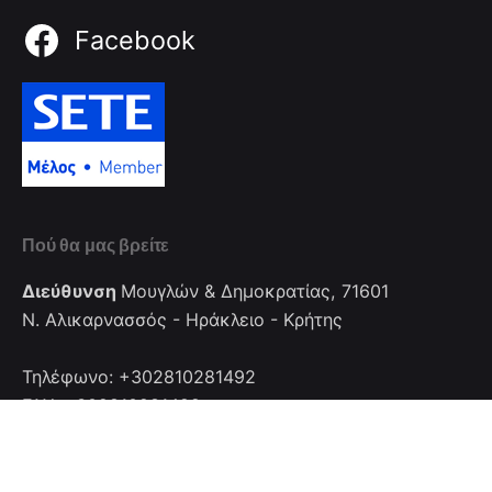
Facebook
Πού θα μας βρείτε
Διεύθυνση
Μουγλών & Δημοκρατίας, 71601
Ν. Αλικαρνασσός - Ηράκλειο - Κρήτης
Τηλέφωνο: +302810281492
FAX: +302810281492
Επικοινωνία