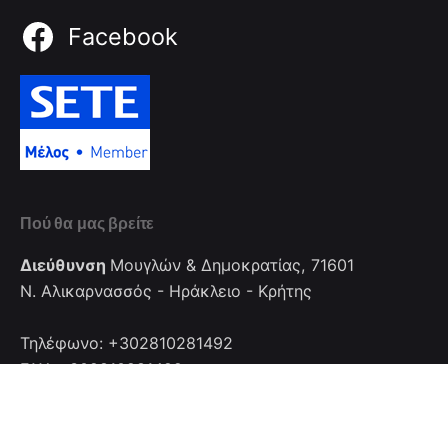
Facebook
Πού θα μας βρείτε
Διεύθυνση
Μουγλών & Δημοκρατίας, 71601
Ν. Αλικαρνασσός - Ηράκλειο - Κρήτης
Τηλέφωνο: +302810281492
FAX: +302810281492
Επικοινωνία