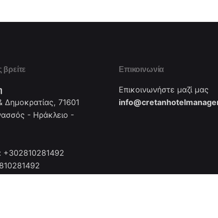
 βρείτε
Επικοινωνία
η
Επικοινωνήστε μαζί μας
 Δημοκρατίας, 71601
info@cretanhotelmanager
νασσός - Ηράκλειο -
: +302810281492
2810281492