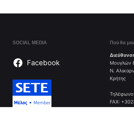
SOCIAL MEDIA
Πού θα μας
Διεύθυνσ
Facebook
Μουγλών &
Ν. Αλικαρ
Κρήτης
Τηλέφωνο
FAX: +30