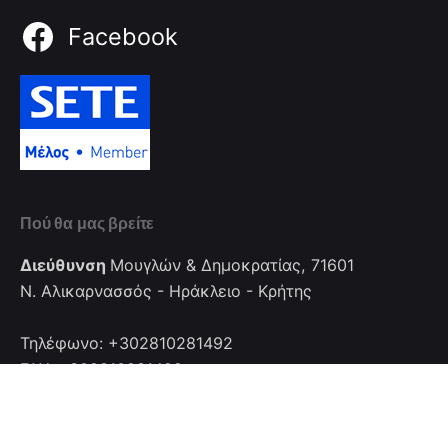
Facebook
Πού θα μας βρείτε
Διεύθυνση
Μουγλών & Δημοκρατίας, 71601
Ν. Αλικαρνασσός - Ηράκλειο - Κρήτης
Τηλέφωνο: +302810281492
FAX: +302810281492
Επικοινωνία