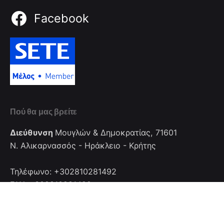
Facebook
Πού θα μας βρείτε
Διεύθυνση
Μουγλών & Δημοκρατίας, 71601
Ν. Αλικαρνασσός - Ηράκλειο - Κρήτης
Τηλέφωνο: +302810281492
FAX: +302810281492
Επικοινωνία