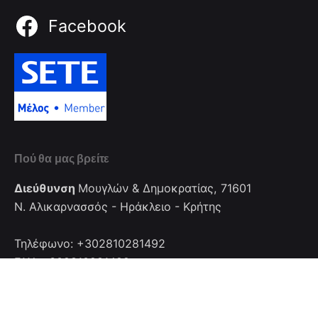
Facebook
Πού θα μας βρείτε
Διεύθυνση
Μουγλών & Δημοκρατίας, 71601
Ν. Αλικαρνασσός - Ηράκλειο - Κρήτης
Τηλέφωνο: +302810281492
FAX: +302810281492
Επικοινωνία