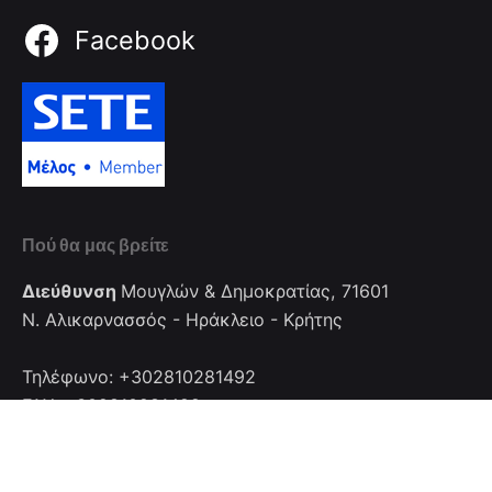
Facebook
Πού θα μας βρείτε
Διεύθυνση
Μουγλών & Δημοκρατίας, 71601
Ν. Αλικαρνασσός - Ηράκλειο - Κρήτης
Τηλέφωνο: +302810281492
FAX: +302810281492
Επικοινωνία