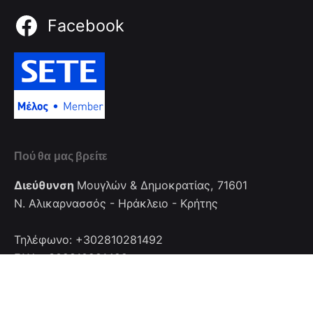
Facebook
Πού θα μας βρείτε
Διεύθυνση
Μουγλών & Δημοκρατίας, 71601
Ν. Αλικαρνασσός - Ηράκλειο - Κρήτης
Τηλέφωνο: +302810281492
FAX: +302810281492
Επικοινωνία