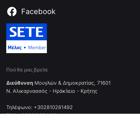
Facebook
Πού θα μας βρείτε
Διεύθυνση
Μουγλών & Δημοκρατίας, 71601
Ν. Αλικαρνασσός - Ηράκλειο - Κρήτης
Τηλέφωνο: +302810281492
FAX: +302810281492
Επικοινωνία