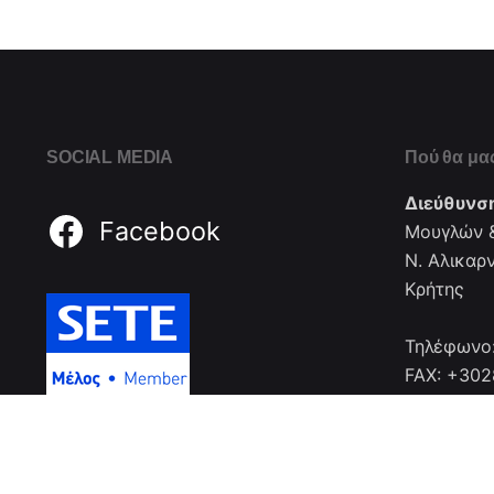
SOCIAL MEDIA
Πού θα μας
Διεύθυνσ
Facebook
Μουγλών &
Ν. Αλικαρ
Κρήτης
Τηλέφωνο
FAX: +30