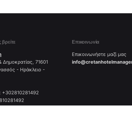
 βρείτε
Επικοινωνία
η
Επικοινωνήστε μαζί μας
 Δημοκρατίας, 71601
info@cretanhotelmanager
νασσός - Ηράκλειο -
: +302810281492
2810281492