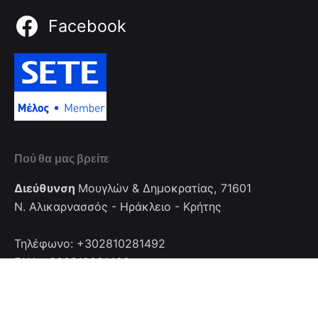
Facebook
Πού θα μας βρείτε
Διεύθυνση
Μουγλών & Δημοκρατίας, 71601
Ν. Αλικαρνασσός - Ηράκλειο - Κρήτης
Τηλέφωνο: +302810281492
FAX: +302810281492
Επικοινωνία