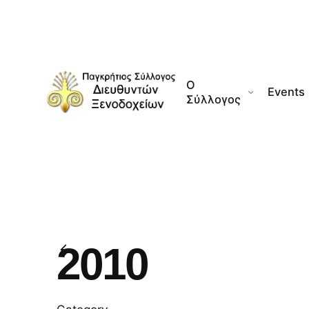
Skip
to
content
Ο
Events
Σύλλογος
2010