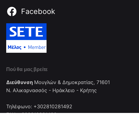
Facebook
Πού θα μας βρείτε
Διεύθυνση
Μουγλών & Δημοκρατίας, 71601
Ν. Αλικαρνασσός - Ηράκλειο - Κρήτης
Τηλέφωνο: +302810281492
FAX: +302810281492
Επικοινωνία