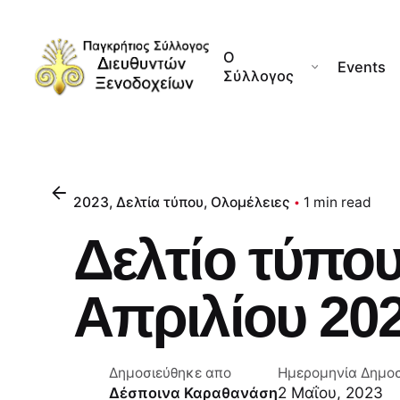
Skip
to
Ο
content
Events
Σύλλογος
2023
Δελτία τύπου
Ολομέλειες
1 min read
Δελτίο τύπου
Απριλίου 20
Δημοσιεύθηκε απο
Ημερομηνία Δημο
2 Μαΐου, 2023
Δέσποινα Καραθανάση