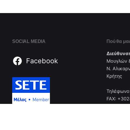
SOCIAL MEDIA
Πού θα μας
Διεύθυνσ
Facebook
Μουγλών &
Ν. Αλικαρ
Κρήτης
Τηλέφωνο
FAX: +30