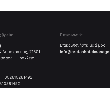
 βρείτε
Επικοινωνία
η
Επικοινωνήστε μαζί μας
 Δημοκρατίας, 71601
info@cretanhotelmanager
νασσός - Ηράκλειο -
: +302810281492
2810281492