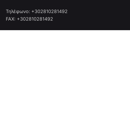
Τηλέφωνο: +302810281492
FAX: +302810281492
Επικοινωνία
Επικοινωνήστε μαζί μας
info@cretanhotelmanagers.gr