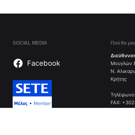
SOCIAL MEDIA
Πού θα μας
Διεύθυνσ
Facebook
Μουγλών &
Ν. Αλικαρ
Κρήτης
Τηλέφωνο
FAX: +30