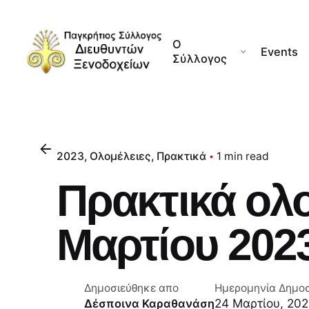
Skip
to
Ο
content
Events
Σύλλογος
2023
Ολομέλειες
Πρακτικά
1 min read
Πρακτικά ολ
Μαρτίου 202
Δημοσιεύθηκε απο
Ημερομηνία Δημο
24 Μαρτίου, 20
Δέσποινα Καραθανάση