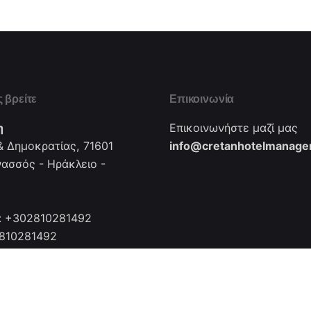
 βρείτε
Επικοινωνία
η
Επικοινωνήστε μαζί μας
 Δημοκρατίας, 71601
info@cretanhotelmanager
νασσός - Ηράκλειο -
: +302810281492
2810281492