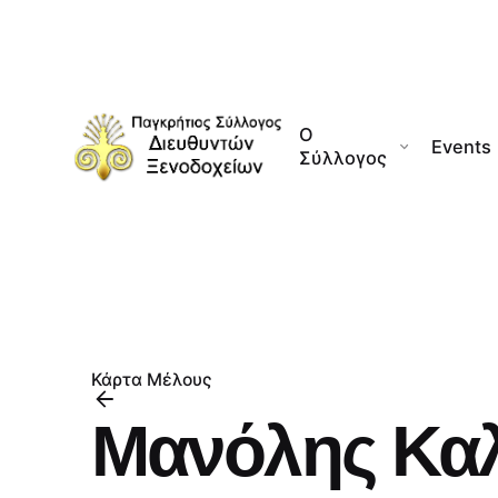
Skip
to
content
Ο
Events
Σύλλογος
Κάρτα Μέλους
Μανόλης Καλ