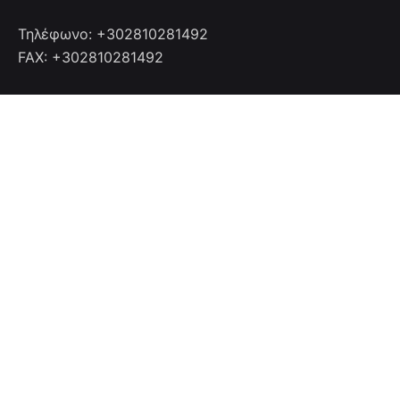
Τηλέφωνο: +302810281492
FAX: +302810281492
Επικοινωνία
Επικοινωνήστε μαζί μας
info@cretanhotelmanagers.gr