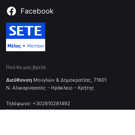
Facebook
Πού θα μας βρείτε
Διεύθυνση
Μουγλών & Δημοκρατίας, 71601
Ν. Αλικαρνασσός - Ηράκλειο - Κρήτης
Τηλέφωνο: +302810281492
FAX: +302810281492
Επικοινωνία