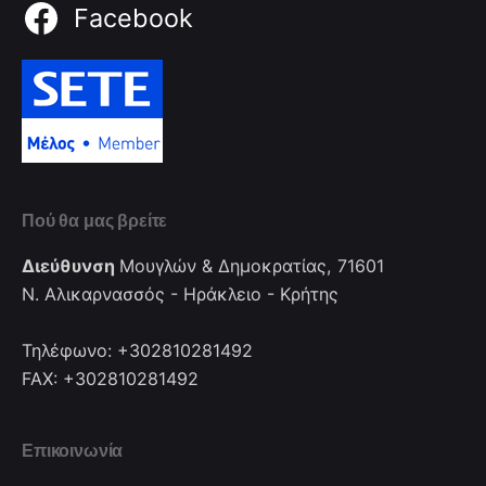
Facebook
Πού θα μας βρείτε
Διεύθυνση
Μουγλών & Δημοκρατίας, 71601
Ν. Αλικαρνασσός - Ηράκλειο - Κρήτης
Τηλέφωνο: +302810281492
FAX: +302810281492
Επικοινωνία